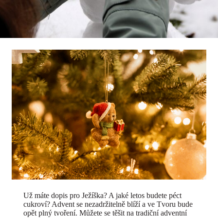
Už máte dopis pro Ježíška? A jaké letos budete péct
cukroví? Advent se nezadržitelně blíží a ve Tvoru bude
opět plný tvoření. Můžete se těšit na tradiční adventní