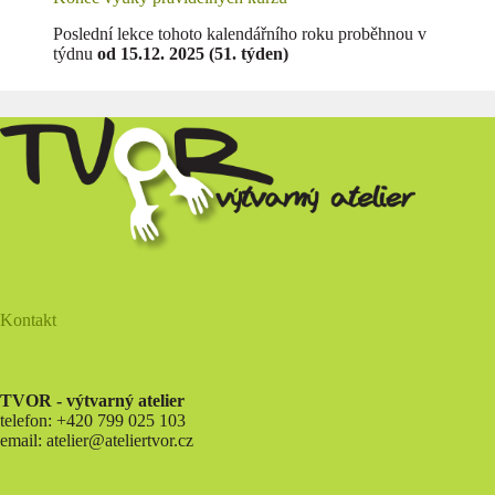
Poslední lekce tohoto kalendářního roku proběhnou v
týdnu
od 15.12. 2025 (51. týden)
Kontakt
TVOR - výtvarný atelier
telefon: +420 799 025 103
email: atelier@ateliertvor.cz