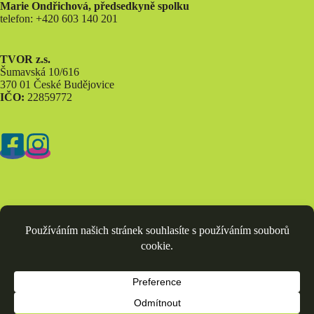
Marie Ondřichová, předsedkyně spolku
telefon: +420 603 140 201
TVOR z.s.
Šumavská 10/616
370 01 České Budějovice
IČO:
22859772
Odkazy
Kontakt
Náš tým
Projekty
Pro školy
Pro firmy