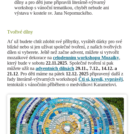
dílny a pro děti jsme připravili literárně-výtvarný
workshop s vánoční tematikou, chybět nebude ani
výstava v kostele sv. Jana Nepomuckého.
Tvořivé dílny
Ať už budete chtít zdobit své příbytky, vyrábět dárky pro své
blízké nebo si jen užívat společné tvoření, z našich tvořivých
dílen si vyberete. Ještě než začne advent, můžete si vytvořit
mozaikové dekorace na
celodenním workshopu Mozaiky
,
který bude v sobotu
22.11.2025
. Společné tvoření si pak
můžete užít na
adventních dílnách
29.11., 7.12., 14.12. a
21.12
. Pro děti máme na pátek
12.12. 2025
připravený další z
řady literárně-výtvarných workshopů
Čti si, kresli, vyprávěj
,
tentokrát s vánočním příběhem o medvídkovi Karamelovi.